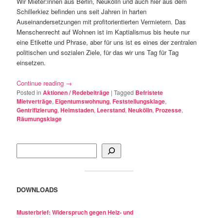
Wir Mieter:innen aus Berlin, Neukölln und auch hier aus dem
Schillerkiez befinden uns seit Jahren in harten
Auseinandersetzungen mit profitorientierten Vermietern. Das
Menschenrecht auf Wohnen ist im Kaptialismus bis heute nur
eine Etikette und Phrase, aber für uns ist es eines der zentralen
politischen und sozialen Ziele, für das wir uns Tag für Tag
einsetzen.
Continue reading
→
Posted in
Aktionen / Redebeiträge
|
Tagged
Befristete
Mietverträge
,
Eigentumswohnung
,
Feststellungsklage
,
Gentrifizierung
,
Heimstaden
,
Leerstand
,
Neukölln
,
Prozesse
,
Räumungsklage
Suchen
DOWNLOADS
Musterbrief: Widerspruch gegen Heiz- und