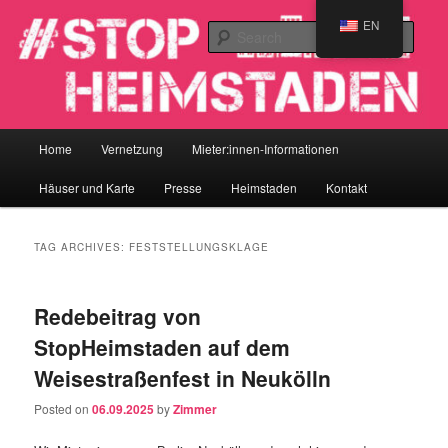
Skip
Skip
Heimstaden-Mieter:innenvernetzung
EN
to
to
Sear
primary
secondary
content
content
#StopHeimstaden
Main
Home
Vernetzung
Mieter:innen-Informationen
menu
Häuser und Karte
Presse
Heimstaden
Kontakt
TAG ARCHIVES:
FESTSTELLUNGSKLAGE
Redebeitrag von
StopHeimstaden auf dem
Weisestraßenfest in Neukölln
Posted on
06.09.2025
by
Zimmer