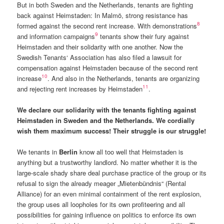
But in both Sweden and the Netherlands, tenants are fighting
back against Heimstaden: In Malmö, strong resistance has
8
formed against the second rent increase. With demonstrations
9
and information campaigns
tenants show their fury against
Heimstaden and their solidarity with one another. Now the
Swedish Tenants‘ Association has also filed a lawsuit for
compensation against Heimstaden because of the second rent
10
increase
. And also in the Netherlands, tenants are organizing
11
and rejecting rent increases by Heimstaden
.
We declare our solidarity with the tenants fighting against
Heimstaden in Sweden and the Netherlands. We cordially
wish them maximum success! Their struggle is our struggle!
We tenants in
Berlin
know all too well that Heimstaden is
anything but a trustworthy landlord. No matter whether it is the
large-scale shady share deal purchase practice of the group or its
refusal to sign the already meager „Mietenbündnis“ (Rental
Alliance) for an even minimal containment of the rent explosion,
the group uses all loopholes for its own profiteering and all
possibilities for gaining influence on politics to enforce its own