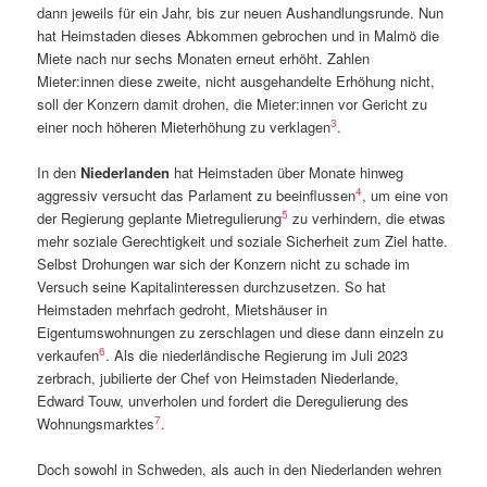
dann jeweils für ein Jahr, bis zur neuen Aushandlungsrunde. Nun
hat Heimstaden dieses Abkommen gebrochen und in Malmö die
Miete nach nur sechs Monaten erneut erhöht. Zahlen
Mieter:innen diese zweite, nicht ausgehandelte Erhöhung nicht,
soll der Konzern damit drohen, die Mieter:innen vor Gericht zu
3
einer noch höheren Mieterhöhung zu verklagen
.
In den
Niederlanden
hat Heimstaden über Monate hinweg
4
aggressiv versucht das Parlament zu beeinflussen
, um eine von
5
der Regierung geplante Mietregulierung
zu verhindern, die etwas
mehr soziale Gerechtigkeit und soziale Sicherheit zum Ziel hatte.
Selbst Drohungen war sich der Konzern nicht zu schade im
Versuch seine Kapitalinteressen durchzusetzen. So hat
Heimstaden mehrfach gedroht, Mietshäuser in
Eigentumswohnungen zu zerschlagen und diese dann einzeln zu
6
verkaufen
. Als die niederländische Regierung im Juli 2023
zerbrach, jubilierte der Chef von Heimstaden Niederlande,
Edward Touw, unverholen und fordert die Deregulierung des
7
Wohnungsmarktes
.
Doch sowohl in Schweden, als auch in den Niederlanden wehren