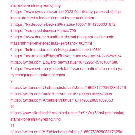
stams-for-andra-hyreshojning
2
https://www.sydsvenskan.se/2023-04-10/krav-pa-extrahojning-
kan-sluta-med-vilda-vastern-pa-hyresmarknaden
3
https://twitter.com/beckst96/status/1685719742366031872
4
https://vastgoednieuws.nl/news/729
5
https://www.deutschlandfunk.de/wohnungsnot-niederlande-
massnahmen-mieter-schutz-leerstand-100.html
6
https://heimstaden.com/nl/blog/persbericht/14039/
7
https://twitter.com/EdwardTouw/status/1677389742336253974
https://twitter.com/EdwardTouw/status/1678295145161031680
8
https://www.svt.se/nyheter/lokalt/skane/manifestation-mot-nya-
hyreshojningar-i-malmo-oseriost
9
https://twitter.com/OrdforandeJohan/status/1669317229412851716
https://twitter.com/praktiken/status/1671099591666679809
https://twitter.com/Arbetaren/status/1671495728831639553
10
https://www.aftonbladet.se/minekonomi/a/9zVyx5/fastighetsbolag-
stams-for-andra-hyreshojning
11
https://twitter.com/BPWdenbosch/status/1660750825038176256