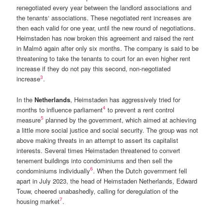
renegotiated every year between the landlord associations and
the tenants‘ associations. These negotiated rent increases are
then each valid for one year, until the new round of negotiations.
Heimstaden has now broken this agreement and raised the rent
in Malmö again after only six months. The company is said to be
threatening to take the tenants to court for an even higher rent
increase if they do not pay this second, non-negotiated
3
increase
.
In the
Netherlands
, Heimstaden has aggressively tried for
4
months to influence parliament
to prevent a rent control
5
measure
planned by the government, which aimed at achieving
a little more social justice and social security. The group was not
above making threats in an attempt to assert its capitalist
interests. Several times Heimstaden threatened to convert
tenement buildings into condominiums and then sell the
6
condominiums individually
. When the Dutch government fell
apart in July 2023, the head of Heimstaden Netherlands, Edward
Touw, cheered unabashedly, calling for deregulation of the
7
housing market
.